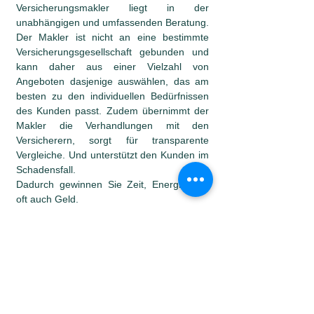
Versicherungsmakler liegt in der
unabhängigen und umfassenden Beratung.
Der Makler ist nicht an eine bestimmte
Versicherungsgesellschaft gebunden und
kann daher aus einer Vielzahl von
Angeboten dasjenige auswählen, das am
besten zu den individuellen Bedürfnissen
des Kunden passt. Zudem übernimmt der
Makler die Verhandlungen mit den
Versicherern, sorgt für transparente
Vergleiche. Und unterstützt den Kunden im
Schadensfall.
Dadurch gewinnen Sie Zeit, Energie und
oft auch Geld.
Ist die Prämie direkt bei der
Versicherung günstiger?
Nein, der Preis ist nicht günstiger, wenn Sie
direkt bei der Versicherung abschliessen.
Versicherungsmakler haben Zugang zu
den gleichen Tarifen wie die